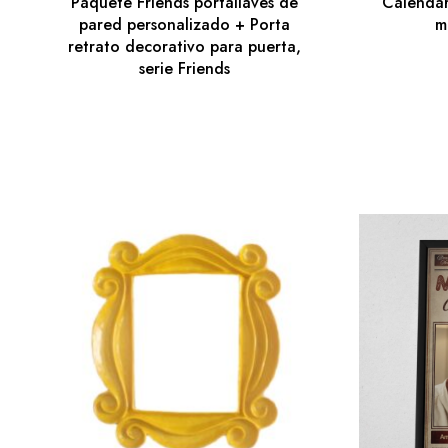
Paquete Friends portallaves de
Calendar
pared personalizado + Porta
m
retrato decorativo para puerta,
serie Friends
lizados