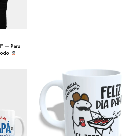
d” — Para
 Todo