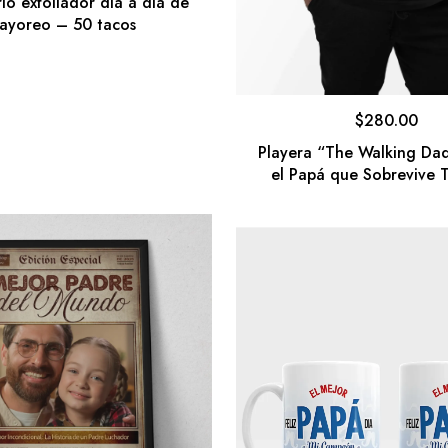
io exfoliador día a día de
ayoreo – 50 tacos
$
280.00
Playera “The Walking Da
el Papá que Sobrevive