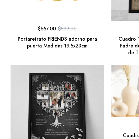
$
557.00
$
599.00
Portaretrato FRIENDS adorno para
Cuadro “
puerta Medidas 19.5x23cm
Padre d
de T
Cuadro