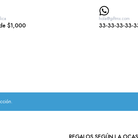
lica
hola@giftmx.com
 de $1,000
33-33-33-33-3
cción.
REGALOS SEGÚN LA OCA